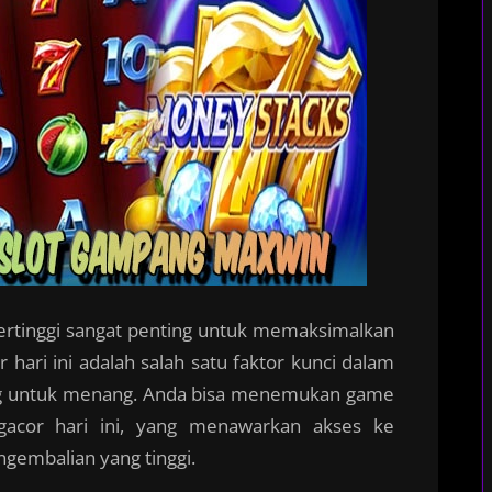
tertinggi sangat penting untuk memaksimalkan
hari ini adalah salah satu faktor kunci dalam
g untuk menang. Anda bisa menemukan game
 gacor hari ini, yang menawarkan akses ke
ngembalian yang tinggi.