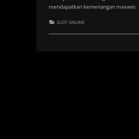
mendapatkan kemenangan maxwin.
SLOT ONLINE