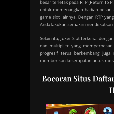
besar terletak pada RTP (Return to Pl
untuk memenangkan hadiah besar ja
game slot lainnya. Dengan RTP yang
Anda lakukan semakin mendekatkan
Selain itu, Joker Slot terkenal dengan
dan multiplier yang memperbesar
progresif terus berkembang juga
memberikan kesempatan untuk meraih
Bocoran Situs Daftar
H