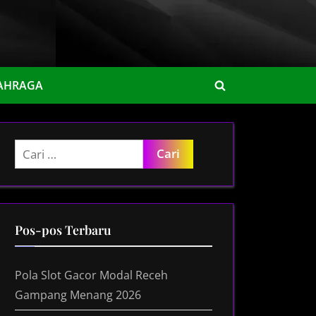
AHRAGA
Toggle
search
form
Cari
untuk:
Pos-pos Terbaru
Pola Slot Gacor Modal Receh
Gampang Menang 2026