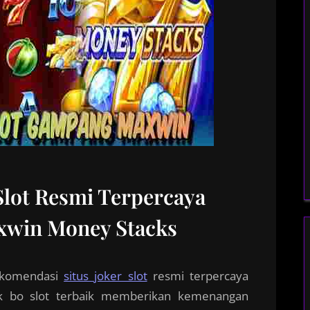
 Slot Resmi Terpercaya
win Money Stacks
rekomendasi
situs joker slot
resmi terpercaya
nk bo slot terbaik memberikan kemenangan