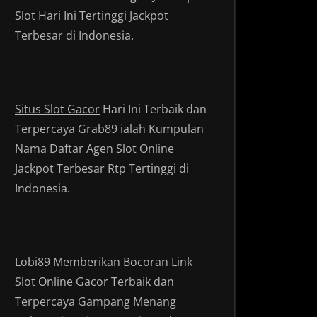
Slot Hari Ini Tertinggi Jackpot
Terbesar di Indonesia.
Situs Slot Gacor
Hari Ini Terbaik dan
Terpercaya Grab89 ialah Kumpulan
Nama Daftar Agen Slot Online
Jackpot Terbesar Rtp Tertinggi di
Indonesia.
Lobi89 Memberikan Bocoran Link
Slot Online
Gacor Terbaik dan
Terpercaya Gampang Menang