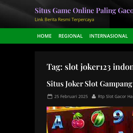
Skip
Situs Game Online Paling Gaco
to
Link Berita Resmi Terpercaya
content
HOME
REGIONAL
INTERNASIONAL
Tag:
slot joker123 indo
Situs Joker Slot Gampan
Posted
By
25 Februari 2025
Rtp Slot Gacor Har
on