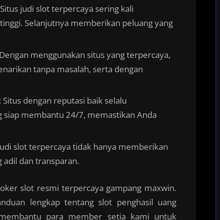
us judi slot terpercaya sering kali
inggi. Selanjutnya memberikan peluang yang
 Dengan menggunakan situs yang terpercaya,
narikan tanpa masalah, serta dengan
Situs dengan reputasi baik selalu
g siap membantu 24/7, memastikan Anda
judi slot terpercaya tidak hanya memberikan
 adil dan transparan.
 joker slot resmi terpercaya gampang maxwin.
anduan lengkap tentang slot penghasil uang
i membantu para member setia kami untuk