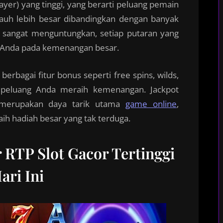
ayer) yang tinggi, yang berarti peluang pemain
uh lebih besar dibandingkan dengan banyak
 sangat menguntungkan, setiap putaran yang
 Anda pada kemenangan besar.
 berbagai fitur bonus seperti free spins, wilds,
 peluang Anda meraih kemenangan. Jackpot
 merupakan daya tarik utama
game online
,
 hadiah besar yang tak terduga.
 RTP Slot Gacor Tertinggi
ari Ini