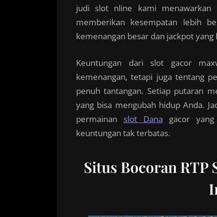
judi slot nline kami menawarkan 
memberikan kesempatan lebih be
kemenangan besar dan jackpot yang l
Keuntungan dari slot gacor max
kemenangan, tetapi juga tentang 
penuh tantangan. Setiap putaran 
yang bisa mengubah hidup Anda. Jad
permainan
slot Dana
gacor yang
keuntungan tak terbatas.
Situs Bocoran RTP S
I