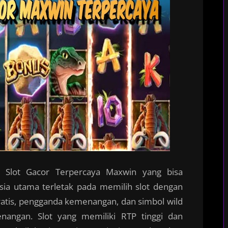
a Slot Gacor Terpercaya Maxwin yang bisa
ia utama terletak pada memilih slot dengan
 gratis, pengganda kemenangan, dan simbol wild
angan. Slot yang memiliki RTP tinggi dan