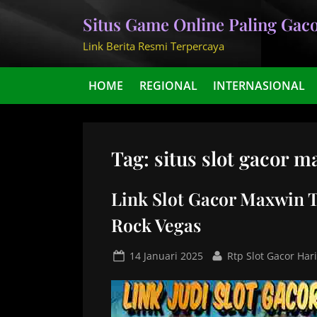
Skip
Situs Game Online Paling Gaco
to
Link Berita Resmi Terpercaya
content
HOME
REGIONAL
INTERNASIONAL
Tag:
situs slot gacor 
Link Slot Gacor Maxwin
Rock Vegas
Posted
By
14 Januari 2025
Rtp Slot Gacor Hari
on