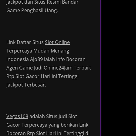
Jackpot dan Situs Resmi Bandar
Game Penghasil Uang.
Link Daftar Situs
Slot Online
Terpercaya Mudah Menang
Indonesia Ajo89 ialah Info Bocoran
Agen Game Judi Online24Jam Terbaik
Rtp Slot Gacor Hari Ini Tertinggi
Jackpot Terbesar.
Vegas108
adalah Situs Judi Slot
Gacor Terpercaya yang berikan Link
Bocoran Rtp Slot Hari Ini Tertinggi di