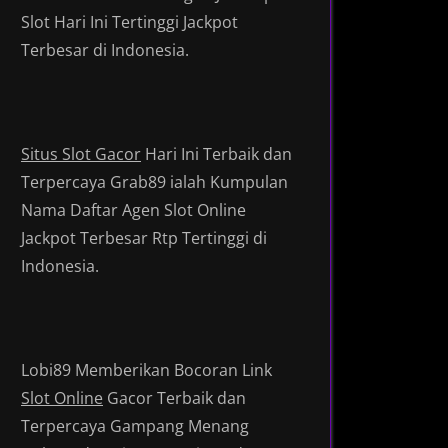
Slot Hari Ini Tertinggi Jackpot
Terbesar di Indonesia.
Situs Slot Gacor
Hari Ini Terbaik dan
Terpercaya Grab89 ialah Kumpulan
Nama Daftar Agen Slot Online
Jackpot Terbesar Rtp Tertinggi di
Indonesia.
Lobi89 Memberikan Bocoran Link
Slot Online
Gacor Terbaik dan
Terpercaya Gampang Menang