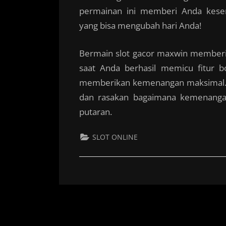
permainan ini memberi Anda kese
yang bisa mengubah hari Anda!
Bermain slot gacor maxwin memberik
saat Anda berhasil memicu fitur 
memberikan kemenangan maksimal. Ja
dan rasakan bagaimana kemenanga
putaran.
SLOT ONLINE