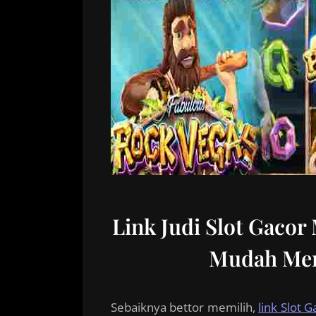
Link Judi Slot Gaco
Mudah Men
Sebaiknya bettor memilih,
link Slot 