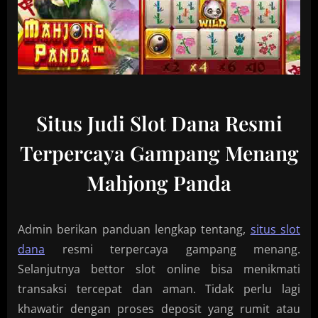
Situs Judi Slot Dana Resmi
Terpercaya Gampang Menang
Mahjong Panda
Admin berikan panduan lengkap tentang,
situs slot
dana
resmi terpercaya gampang menang.
Selanjutnya bettor slot online bisa menikmati
transaksi tercepat dan aman. Tidak perlu lagi
khawatir dengan proses deposit yang rumit atau