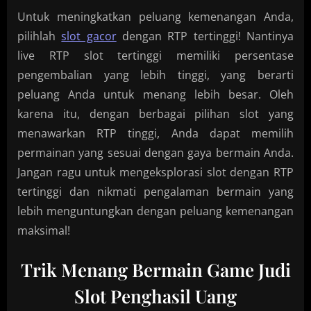
Untuk meningkatkan peluang kemenangan Anda,
pilihlah
slot gacor
dengan RTP tertinggi! Nantinya
live RTP slot tertinggi memiliki persentase
pengembalian yang lebih tinggi, yang berarti
peluang Anda untuk menang lebih besar. Oleh
karena itu, dengan berbagai pilihan slot yang
menawarkan RTP tinggi, Anda dapat memilih
permainan yang sesuai dengan gaya bermain Anda.
Jangan ragu untuk mengeksplorasi slot dengan RTP
tertinggi dan nikmati pengalaman bermain yang
lebih menguntungkan dengan peluang kemenangan
maksimal!
Trik Menang Bermain Game Judi
Slot Penghasil Uang