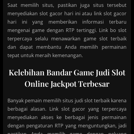
Saat memilih situs, pastikan juga situs tersebut
menyediakan slot gacor hari ini atau link slot gacor
hari ini yang memberikan informasi terbaru
mengenai game dengan RTP tertinggi. Link bo slot
terpercaya selalu menawarkan game slot terbaik
dan dapat membantu Anda memilih permainan
tepat untuk meraih kemenangan.
Kelebihan Bandar Game Judi Slot
Online Jackpot Terbesar
Banyak pemain memilih situs judi slot terbaik karena
berbagai alasan. Link slot gacor yang terpercaya
menyediakan akses ke berbagai jenis permainan
dengan pengaturan RTP yang menguntungkan, jadi
pastikan Anda memilih game dengan peluang