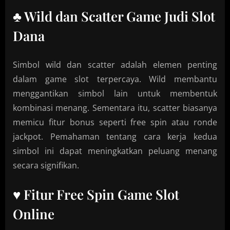
♣ Wild dan Scatter Game Judi Slot
Dana
Simbol wild dan scatter adalah elemen penting
dalam game slot terpercaya. Wild membantu
menggantikan simbol lain untuk membentuk
kombinasi menang. Sementara itu, scatter biasanya
memicu fitur bonus seperti free spin atau ronde
jackpot. Pemahaman tentang cara kerja kedua
simbol ini dapat meningkatkan peluang menang
secara signifikan.
♥ Fitur Free Spin Game Slot
Online