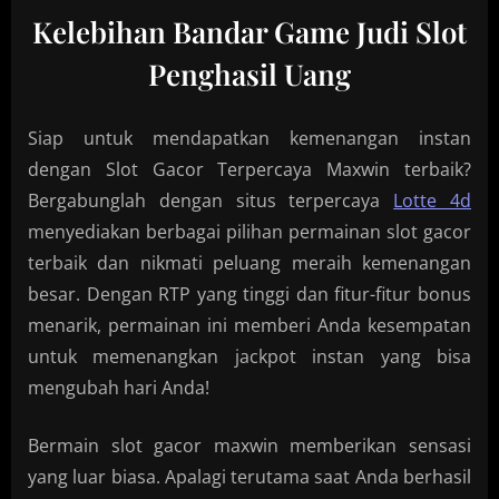
Kelebihan Bandar Game Judi Slot
Penghasil Uang
Siap untuk mendapatkan kemenangan instan
dengan Slot Gacor Terpercaya Maxwin terbaik?
Bergabunglah dengan situs terpercaya
Lotte 4d
menyediakan berbagai pilihan permainan slot gacor
terbaik dan nikmati peluang meraih kemenangan
besar. Dengan RTP yang tinggi dan fitur-fitur bonus
menarik, permainan ini memberi Anda kesempatan
untuk memenangkan jackpot instan yang bisa
mengubah hari Anda!
Bermain slot gacor maxwin memberikan sensasi
yang luar biasa. Apalagi terutama saat Anda berhasil