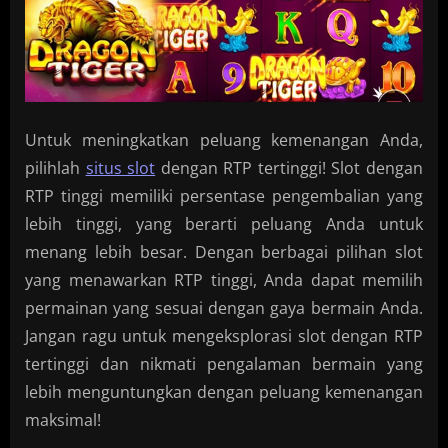
Untuk meningkatkan peluang kemenangan Anda,
pilihlah
situs slot
dengan RTP tertinggi! Slot dengan
RTP tinggi memiliki persentase pengembalian yang
lebih tinggi, yang berarti peluang Anda untuk
menang lebih besar. Dengan berbagai pilihan slot
yang menawarkan RTP tinggi, Anda dapat memilih
permainan yang sesuai dengan gaya bermain Anda.
Jangan ragu untuk mengeksplorasi slot dengan RTP
tertinggi dan nikmati pengalaman bermain yang
lebih menguntungkan dengan peluang kemenangan
maksimal!