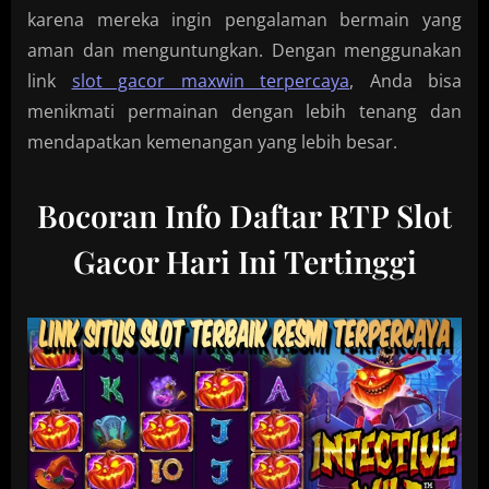
karena mereka ingin pengalaman bermain yang
aman dan menguntungkan. Dengan menggunakan
link
slot gacor maxwin terpercaya
, Anda bisa
menikmati permainan dengan lebih tenang dan
mendapatkan kemenangan yang lebih besar.
Bocoran Info Daftar RTP Slot
Gacor Hari Ini Tertinggi