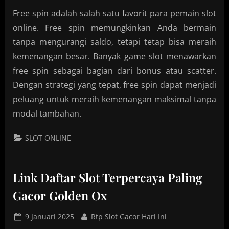
Free spin adalah salah satu favorit para pemain slot
online. Free spin memungkinkan Anda bermain
tanpa mengurangi saldo, tetapi tetap bisa meraih
kemenangan besar. Banyak game slot menawarkan
free spin sebagai bagian dari bonus atau scatter.
Dengan strategi yang tepat, free spin dapat menjadi
peluang untuk meraih kemenangan maksimal tanpa
modal tambahan.
SLOT ONLINE
Link Daftar Slot Terpercaya Paling
Gacor Golden Ox
Posted
By
9 Januari 2025
Rtp Slot Gacor Hari Ini
on