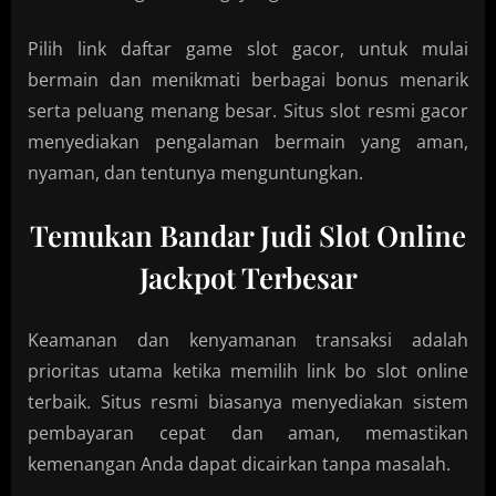
Pilih link daftar game slot gacor, untuk mulai
bermain dan menikmati berbagai bonus menarik
serta peluang menang besar. Situs slot resmi gacor
menyediakan pengalaman bermain yang aman,
nyaman, dan tentunya menguntungkan.
Temukan Bandar Judi Slot Online
Jackpot Terbesar
Keamanan dan kenyamanan transaksi adalah
prioritas utama ketika memilih link bo slot online
terbaik. Situs resmi biasanya menyediakan sistem
pembayaran cepat dan aman, memastikan
kemenangan Anda dapat dicairkan tanpa masalah.