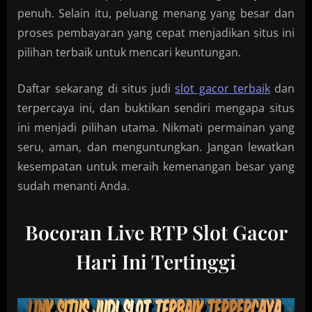
penuh. Selain itu, peluang menang yang besar dan
proses pembayaran yang cepat menjadikan situs ini
pilihan terbaik untuk mencari keuntungan.
Daftar sekarang di situs judi
slot gacor terbaik
dan
terpercaya ini, dan buktikan sendiri mengapa situs
ini menjadi pilihan utama. Nikmati permainan yang
seru, aman, dan menguntungkan. Jangan lewatkan
kesempatan untuk meraih kemenangan besar yang
sudah menanti Anda.
Bocoran Live RTP Slot Gacor
Hari Ini Tertinggi