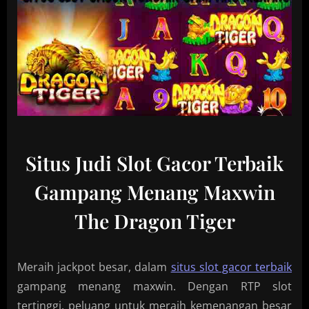
Situs Judi Slot Gacor Terbaik
Gampang Menang Maxwin
The Dragon Tiger
Meraih jackpot besar, dalam
situs slot gacor terbaik
gampang menang maxwin. Dengan RTP slot
tertinggi, peluang untuk meraih kemenangan besar