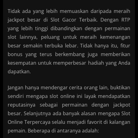
Tidak ada yang lebih memuaskan daripada meraih
jackpot besar di Slot Gacor Terbaik. Dengan RTP
yang lebih tinggi dibandingkan dengan permainan
slot lainnya, peluang untuk meraih kemenangan
besar semakin terbuka lebar. Tidak hanya itu, fitur
bonus yang terus berkembang juga memberikan
kesempatan untuk memperbesar hadiah yang Anda
dapatkan.
Jangan hanya mendengar cerita orang lain, buktikan
sendiri mengapa slot online ini layak mendapatkan
reputasinya sebagai permainan dengan jackpot
besar. Selanjutnya ada banyak alasan mengapa Slot
Online Terpercaya selalu menjadi favorit di kalangan
pemain. Beberapa di antaranya adalah: