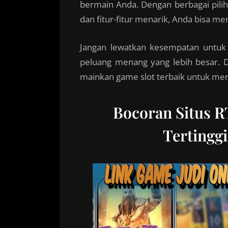
bermain Anda. Dengan berbagai pilih
dan fitur-fitur menarik, Anda bisa 
Jangan lewatkan kesempatan untuk 
peluang menang yang lebih besar. 
mainkan game slot terbaik untuk me
Bocoran Situs RT
Tertinggi