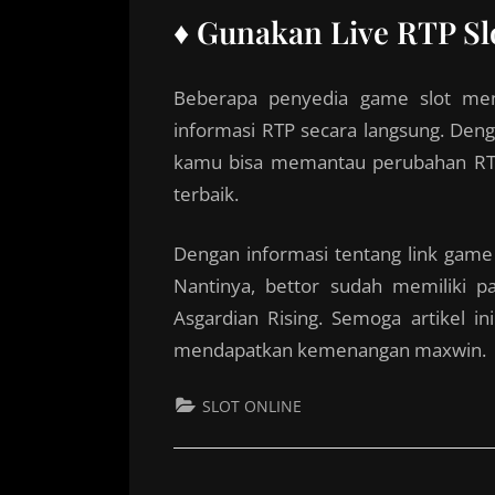
♦ Gunakan Live RTP Slo
Beberapa penyedia game slot men
informasi RTP secara langsung. Deng
kamu bisa memantau perubahan RT
terbaik.
Dengan informasi tentang link game
Nantinya, bettor sudah memiliki p
Asgardian Rising. Semoga artikel 
mendapatkan kemenangan maxwin.
SLOT ONLINE