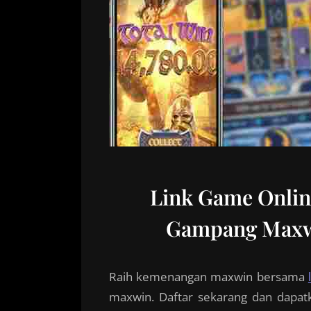
Link Game Online
Gampang Maxwi
Raih kemenangan maxwin bersama
maxwin. Daftar sekarang dan dapat