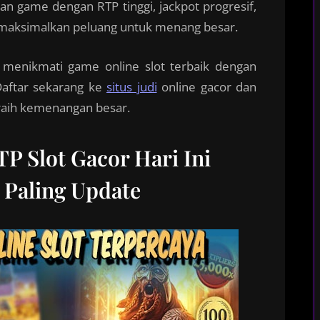
an game dengan RTP tinggi, jackpot progresif,
memaksimalkan peluang untuk menang besar.
menikmati game online slot terbaik dengan
Daftar sekarang ke
situs judi
online gacor dan
raih kemenangan besar.
P Slot Gacor Hari Ini
 Paling Update